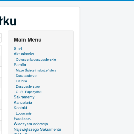
łku
Main Menu
Start
Aktualności
Ogłoszenia duszpasterskie
Parafia
Msze Święte i nabożeństwa
Duszpasterze
Historia
Duszpasterstwo
O. St. Papczyński
Sakramenty
Kancelaria
Kontakt
Logowanie
Facebook
Wieczysta adoracja
Najświętszego Sakramentu