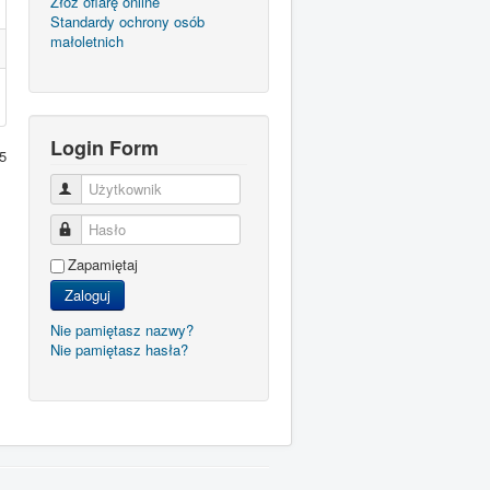
Złóż ofiarę online
Standardy ochrony osób
małoletnich
Login Form
5
Użytkownik
Hasło
Zapamiętaj
Zaloguj
Nie pamiętasz nazwy?
Nie pamiętasz hasła?