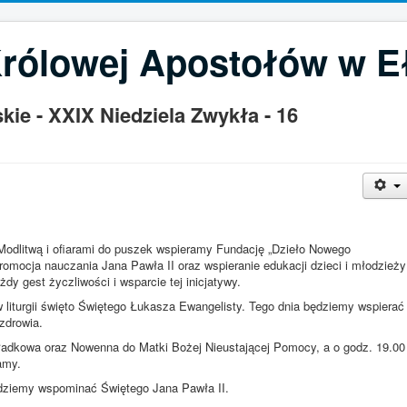
Królowej Apostołów w E
ie - XXIX Niedziela Zwykła - 16
 Modlitwą i ofiarami do puszek wspieramy Fundację „Dzieło Nowego
romocja nauczania Jana Pawła II oraz wspieranie edukacji dzieci i młodzieży
y gest życzliwości i wsparcie tej inicjatywy.
w liturgii święto Świętego Łukasza Ewangelisty. Tego dnia będziemy wspierać
zdrowia.
kładkowa oraz Nowenna do Matki Bożej Nieustającej Pomocy, a o godz. 19.00
amy.
będziemy wspominać Świętego Jana Pawła II.