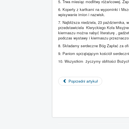
5. Trwa miesiąc modlitwy różańcowej. Za
6. Koperty z kartkami na wypominki i Ms
wpisywanie imion i nazwisk.
7. Najbliższa niedziela, 23 października, 
przedstawiciela Kleryckiego Koła Misyjn
kiermaszu można nabyć literaturę , gadże
podczas wystawy i kiermaszu przeznaczon
8. Składamy serdeczne Bóg Zapłać za ofia
9. Paniom sprzątającym kościół serdeczn
10. Wszystkim życzymy obfitości Bożych
Poprzedni artykuł