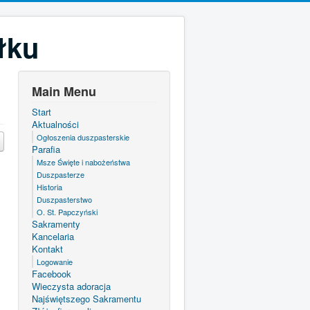
łku
Main Menu
Start
Aktualności
Ogłoszenia duszpasterskie
Parafia
Msze Święte i nabożeństwa
Duszpasterze
Historia
Duszpasterstwo
O. St. Papczyński
Sakramenty
Kancelaria
Kontakt
Logowanie
Facebook
Wieczysta adoracja
Najświętszego Sakramentu