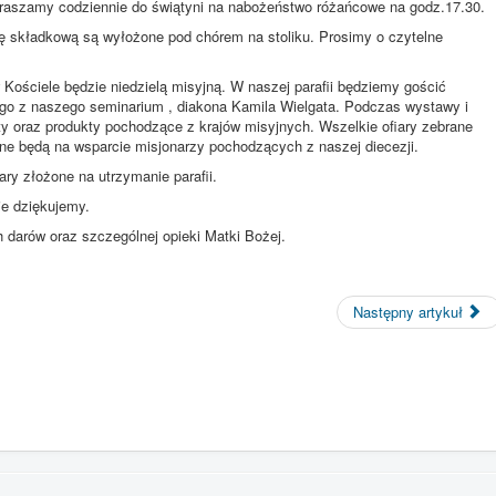
praszamy codziennie do świątyni na nabożeństwo różańcowe na godz.17.30.
zę składkową są wyłożone pod chórem na stoliku. Prosimy o czytelne
w Kościele będzie niedzielą misyjną. W naszej parafii będziemy gościć
ego z naszego seminarium , diakona Kamila Wielgata. Podczas wystawy i
ty oraz produkty pochodzące z krajów misyjnych. Wszelkie ofiary zebrane
e będą na wsparcie misjonarzy pochodzących z naszej diecezji.
ry złożone na utrzymanie parafii.
ie dziękujemy.
 darów oraz szczególnej opieki Matki Bożej.
Następny artykuł