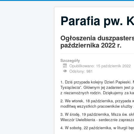
Parafia pw. 
Ogłoszenia duszpastersk
października 2022 r.
Szczegóły
Opublikowano: 15 październik 2022
Odsłony: 981
1. Dziś przypada kolejny Dzień Papieski.
Tysiąclecia”. Głównym jej zadaniem jest p
z niezamożnych rodzin. Dziękujemy za każd
2. We wtorek, 18 października, przypada 
modlitwą wszystkich pracowników służby 
3. W środę, 19 października, Msza św. s
Wieczór Uwielbienia - serdecznie zaprasz
4. W sobotę, 22 października, w liturgii 