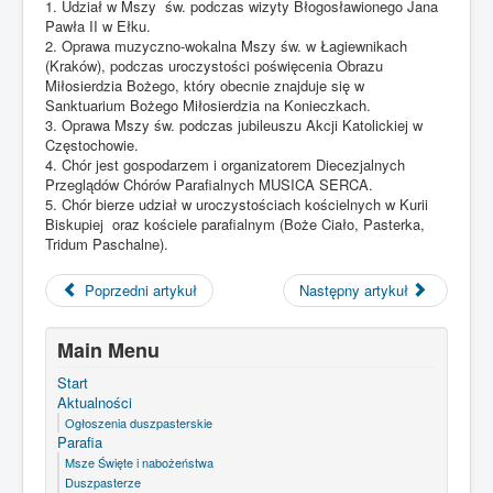
1. Udział w Mszy św. podczas wizyty Błogosławionego Jana
Pawła II w Ełku.
2. Oprawa muzyczno-
wokalna Mszy św. w Łagiewnikach
(Kraków), podczas uroczystości poświęcenia Obrazu
Miłosierdzia Bożego, który obecnie znajduje się w
Sanktuarium Bożego Miłosierdzia na Konieczkach.
3. Oprawa Mszy św. podczas jubileuszu Akcji Katolickiej w
Częstochowie.
4. Chór jest gospodarzem i organizatorem Diecezjalnych
Przeglądów Chórów Parafialnych MUSICA SERCA.
5. Chór bierze udział w uroczystościach kościelnych w Kurii
Biskupiej oraz kościele parafialnym (
B
oże Ciało, Pasterka,
Tridum Paschalne).
Poprzedni artykuł
Następny artykuł
Main Menu
Start
Aktualności
Ogłoszenia duszpasterskie
Parafia
Msze Święte i nabożeństwa
Duszpasterze