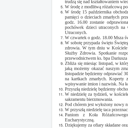
trudzą się nad kształtowaniem wie
W środę z modlitwą różańcową po
W środę 15 października obchodz
pamięci o dzieciach zmarłych prz
godz. 16.00 zostanie odprawion
pochówek dzieci utraconych na
Utraconych.
W czwartek o godz. 18.00 Msza ś
W sobotę przypada święto Święteg
zdrowia. W tym dniu w Kościele 
Służby Zdrowia. Spotkanie rozp
przewodnictwem ks. bpa Dariusza
Zbliża się miesiąc listopad, w k
jaką możemy okazać naszym zmar
listopadzie będziemy odprawiać 3
na kartkach zmarłych. Koperty 
wpisywanie imion i nazwisk. Na ko
Przyszłą niedzielę będziemy obcho
W niedzielę za tydzień, w koście
sakramentu bierzmowania.
Pod chórem jest wyłożony nowy nu
W przyszłą niedzielę taca przezna
Paniom z Koła Różańcowego d
Eucharystyczną.
Dziękujemy za ofiary składane oraz