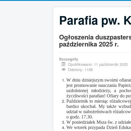
Parafia pw. 
Ogłoszenia duszpastersk
października 2025 r.
Szczegóły
Opublikowano: 11 październik 2025
Odsłony: 1158
W dniu dzisiejszym swoimi ofiar
jest promowanie nauczania Papież
uzdolnionej młodzieży, a pocho
życzliwości parafian! Ofiary do p
Październik to miesiąc różańcowej
bardzo ukochał. My także wzbud
udział w nabożeństwach różańcow
o godz. 17.30.
W poniedziałek Msza św. z udzia
We wtorek przypada Dzień Edukac