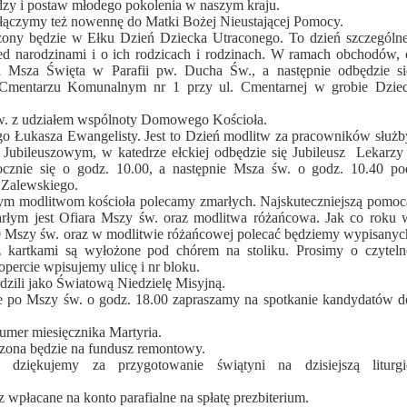
dzy i postaw młodego pokolenia w naszym kraju.
łączymy też nowennę do Matki Bożej Nieustającej Pomocy.
ony będzie w Ełku Dzień Dziecka Utraconego. To dzień szczególne
ed narodzinami i o ich rodzicach i rodzinach. W ramach obchodów, 
a Msza Święta w Parafii pw. Ducha Św., a następnie odbędzie si
 Cmentarzu Komunalnym nr 1 przy ul. Cmentarnej w grobie Dziec
w. z udziałem wspólnoty Domowego Kościoła.
o Łukasza Ewangelisty. Jest to Dzień modlitw za pracowników służb
Jubileuszowym, w katedrze ełckiej odbędzie się Jubileusz Lekarzy 
ocznie się o godz. 10.00, a następnie Msza św. o godz. 10.40 po
 Zalewskiego.
tórym modlitwom kościoła polecamy zmarłych. Najskuteczniejszą pomoc
łym jest Ofiara Mszy św. oraz modlitwa różańcowa. Jak co roku 
0 Mszy św. oraz w modlitwie różańcowej polecać będziemy wypisanyc
z kartkami są wyłożone pod chórem na stoliku. Prosimy o czyteln
percie wpisujemy ulicę i nr bloku.
dzili jako Światową Niedzielę Misyjną.
le po Mszy św. o godz. 18.00 zapraszamy na spotkanie kandydatów d
mer miesięcznika Martyria.
czona będzie na fundusz remontowy.
ziękujemy za przygotowanie świątyni na dzisiejszą liturgi
 wpłacane na konto parafialne na spłatę prezbiterium.