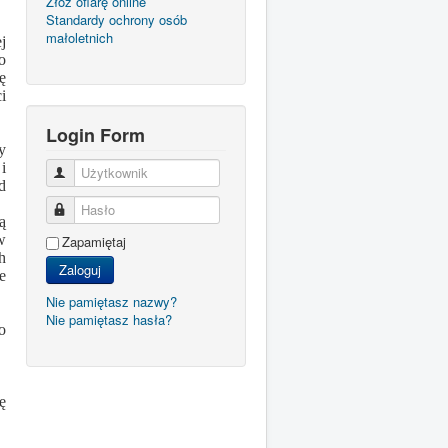
Złóż ofiarę online
Standardy ochrony osób
małoletnich
j
o
ę
i
Login Form
y
i
Użytkownik
d
Hasło
ą
w
Zapamiętaj
h
Zaloguj
e
Nie pamiętasz nazwy?
Nie pamiętasz hasła?
o
ę