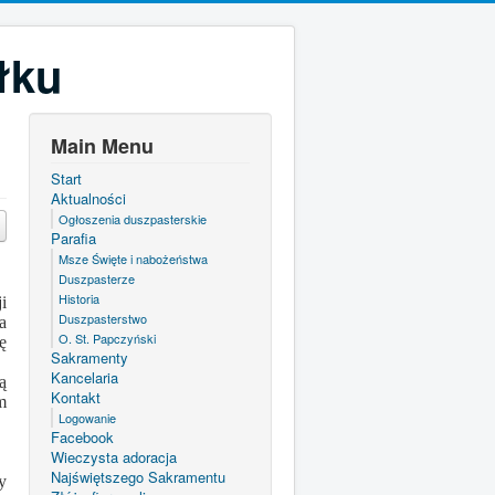
łku
Main Menu
Start
Aktualności
Ogłoszenia duszpasterskie
Parafia
Msze Święte i nabożeństwa
Duszpasterze
Historia
i
Duszpasterstwo
a
O. St. Papczyński
ę
Sakramenty
Kancelaria
ą
Kontakt
m
Logowanie
Facebook
Wieczysta adoracja
Najświętszego Sakramentu
y