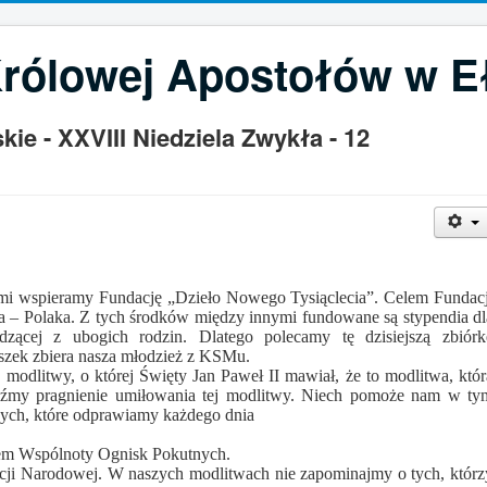
Królowej Apostołów w E
ie - XXVIII Niedziela Zwykła - 12
ami wspieramy Fundację „Dzieło Nowego Tysiąclecia”. Celem Fundacj
a – Polaka. Z tych środków między innymi fundowane są stypendia dl
dzącej z ubogich rodzin. Dlatego polecamy tę dzisiejszą zbiórk
uszek zbiera nasza młodzież z KSMu.
 modlitwy, o której Święty Jan Paweł II mawiał, że to modlitwa, któr
źmy pragnienie umiłowania tej modlitwy. Niech pomoże nam w ty
ych, które odprawiamy każdego dnia
łem Wspólnoty Ognisk Pokutnych.
ji Narodowej. W naszych modlitwach nie zapominajmy o tych, którz