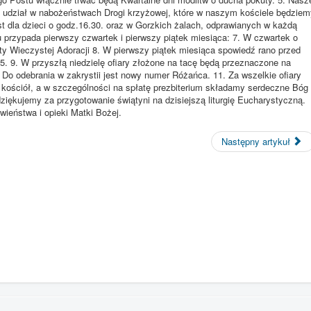
udział w nabożeństwach Drogi krzyżowej, które w naszym kościele będziem
ast dla dzieci o godz.16.30. oraz w Gorzkich żalach, odprawianych w każdą
u przypada pierwszy czwartek i pierwszy piątek miesiąca: 7. W czwartek o
y Wieczystej Adoracji 8. W pierwszy piątek miesiąca spowiedź rano przed
. 9. W przyszłą niedzielę ofiary złożone na tacę będą przeznaczone na
 odebrania w zakrystii jest nowy numer Różańca. 11. Za wszelkie ofiary
a kościół, a w szczególności na spłatę prezbiterium składamy serdeczne Bóg
ękujemy za przygotowanie świątyni na dzisiejszą liturgię Eucharystyczną.
eństwa i opieki Matki Bożej.
Następny artykuł