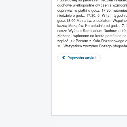
duchowe wielkopostne ćwiczenia wzmocni 
odprawiali w piątki o godz. 17.30, natomi
niedzielę o godz. 17.30. 6. W tym tygodni
godz.18.00 Msza św. z udziałem Wspólnot
każdą Mszą św. Po południu od godz,17.15
nasze Wyższe Seminarium Duchowne 10. Do
złożone i wpłacone na konto parafialne n
zapłać. 12.Paniom z Koła Różańcowego dzi
13. Wszystkim życzymy Bożego błogosławi
Poprzedni artykuł