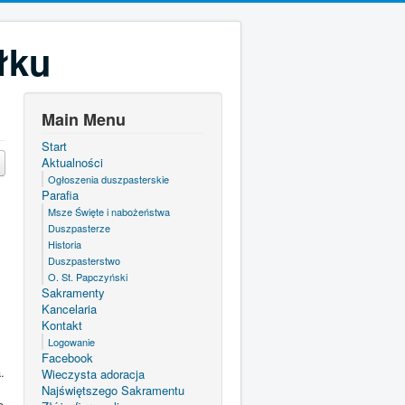
łku
Main Menu
Start
Aktualności
Ogłoszenia duszpasterskie
Parafia
Msze Święte i nabożeństwa
Duszpasterze
Historia
Duszpasterstwo
O. St. Papczyński
Sakramenty
Kancelaria
Kontakt
Logowanie
Facebook
.
Wieczysta adoracja
Najświętszego Sakramentu
e