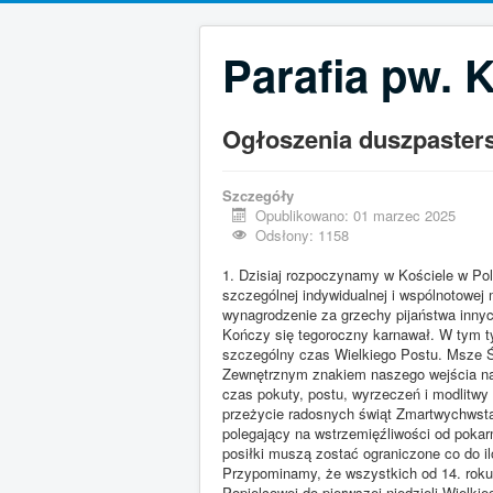
Parafia pw. 
Ogłoszenia duszpasters
Szczegóły
Opublikowano: 01 marzec 2025
Odsłony: 1158
1. Dzisiaj rozpoczynamy w Kościele w Po
szczególnej indywidualnej i wspólnotowej
wynagrodzenie za grzechy pijaństwa innyc
Kończy się tegoroczny karnawał. W tym ty
szczególny czas Wielkiego Postu. Msze Św
Zewnętrznym znakiem naszego wejścia na 
czas pokuty, postu, wyrzeczeń i modlit
przeżycie radosnych świąt Zmartwychwstan
polegający na wstrzemięźliwości od pokar
posiłki muszą zostać ograniczone co do il
Przypominamy, że wszystkich od 14. roku
Popielcowej do pierwszej niedzieli Wielki