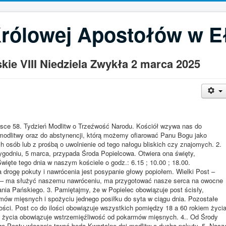
Królowej Apostołów w E
kie VIII Niedziela Zwykła 2 marca 2025
lsce 58. Tydzień Modlitw o Trzeźwość Narodu. Kościół wzywa nas do
 modlitwy oraz do abstynencji, którą możemy ofiarować Panu Bogu jako
h osób lub z prośbą o uwolnienie od tego nałogu bliskich czy znajomych. 2.
godniu, 5 marca, przypada Środa Popielcowa. Otwiera ona święty,
ięte tego dnia w naszym kościele o godz.: 6.15 ; 10.00 ; 18.00.
drogę pokuty i nawrócenia jest posypanie głowy popiołem. Wielki Post –
wy – ma służyć naszemu nawróceniu, ma przygotować nasze serca na owocne
ia Pańskiego. 3. Pamiętajmy, że w Popielec obowiązuje post ścisły,
mów mięsnych i spożyciu jednego posiłku do syta w ciągu dnia. Pozostałe
ości. Post co do ilości obowiązuje wszystkich pomiędzy 18 a 60 rokiem życia
 życia obowiązuje wstrzemięźliwość od pokarmów mięsnych. 4.. Od Środy
ego Postu włącznie trwać będą Kwartalne dni modlitw o ducha pokuty. 5. Nasz